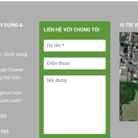
ÂY DỰNG &
VỊ TRÍ 
LIÊN HỆ VỚI CHÚNG TÔI
 - Dịch Vọng
an Flower
g Hải-Văn
@gmail.com
uctri.com/
88 -
.866