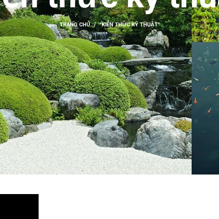
TRANG CHỦ
"KIẾN THỨC KỸ THUẬT"