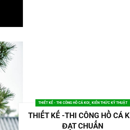
,
THIẾT KẾ - THI CÔNG HỒ CÁ KOI
KIẾN THỨC KỸ THUẬT
THIẾT KẾ -THI CÔNG HỒ CÁ K
ĐẠT CHUẨN