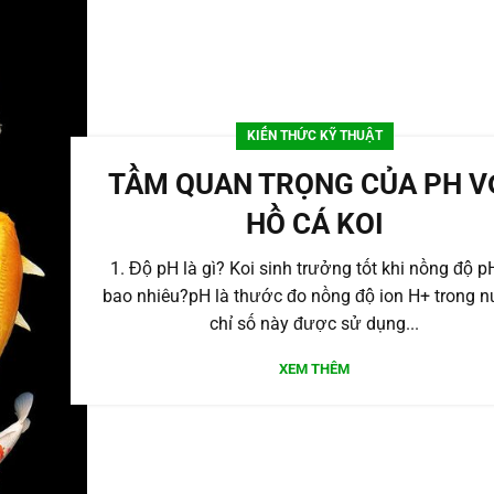
KIẾN THỨC KỸ THUẬT
TẦM QUAN TRỌNG CỦA PH V
HỒ CÁ KOI
1. Độ pH là gì? Koi sinh trưởng tốt khi nồng độ p
bao nhiêu?pH là thước đo nồng độ ion H+ trong n
chỉ số này được sử dụng...
XEM THÊM