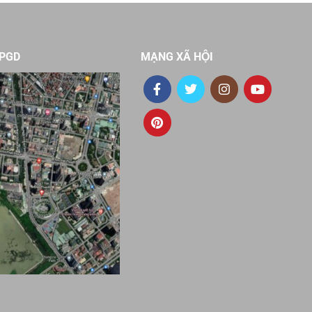
VPGD
MẠNG XÃ HỘI