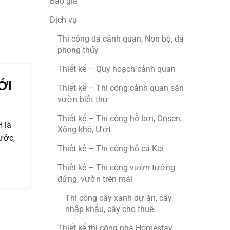
Báo giá
Dịch vụ
Thi công đá cảnh quan, Non bộ, đá
phong thủy
Thiết kế – Quy hoạch cảnh quan
ỚI
Thiết kế – Thi công cảnh quan sân
vườn biệt thự
Thiết kế – Thi công hồ bơi, Onsen,
H là
Xông khô, Ướt
ước,
Thiết kế – Thi công hồ cá Koi
Thiết kế – Thi công vườn tường
đứng, vườn trên mái
Thi công cây xanh dự án, cây
nhập khẩu, cây cho thuê
Thiết kế thi công nhà Homestay