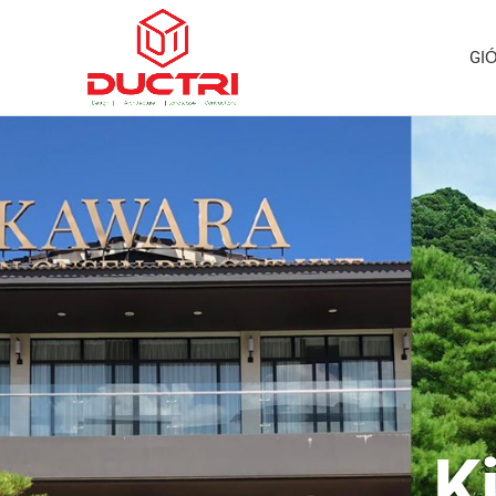
GIỚ
K