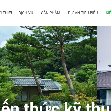
I THIỆU
DỊCH VỤ
SẢN PHẨM
DỰ ÁN TIÊU BIỂU
KI
iến thức kỹ thu