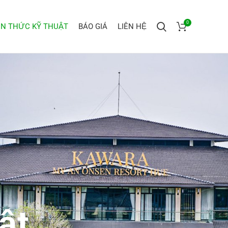
0
ẾN THỨC KỸ THUẬT
BÁO GIÁ
LIÊN HỆ
ật