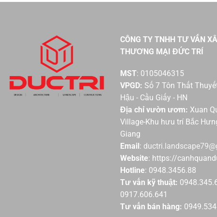
CÔNG TY TNHH TƯ VẤN X
THƯƠNG MẠI ĐỨC TRÍ
MST
: 0105046315
VPGD:
Số 7 Tôn Thất Thuyết
Hậu - Cầu Giấy - HN
Địa chỉ vườn ươm:
Xuan Qu
Village-Khu hưu trí Bắc Hưn
Giang
Email
:
ductri.landscape79
Website
: https://canhquand
Hotline
: 0948.3456.88
Tư vấn kỹ thuật:
0948.345.6
0917.606.641
Tư vấn bán hàng:
0949.534