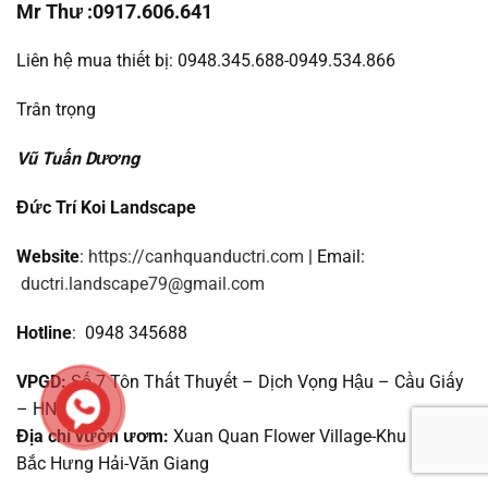
Mr Thư :0917.606.641
Liên hệ mua thiết bị: 0948.345.688-0949.534.866
Trân trọng
Vũ Tuấn Dương
Đức Trí Koi Landscape
Website
:
https://canhquanductri.com
| Email:
ductri.landscape79@gmail.com
Hotline
: 0948 345688
VPGD:
Số 7 Tôn Thất Thuyết – Dịch Vọng Hậu – Cầu Giấy
– HN
Địa chỉ vườn ươm:
Xuan Quan Flower Village-Khu hưu trí
Bắc Hưng Hải-Văn Giang