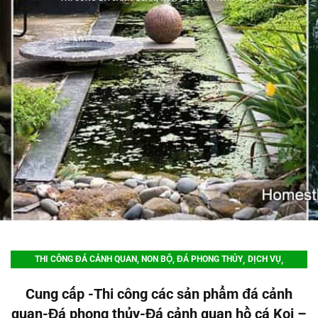
,
,
THI CÔNG ĐÁ CẢNH QUAN, NON BỘ, ĐÁ PHONG THỦY
DỊCH VỤ
,
THIẾT KẾ - QUY HOẠCH CẢNH QUAN
Cung cấp -Thi công các sản phẩm đá cảnh
,
THIẾT KẾ - THI CÔNG CẢNH QUAN SÂN VƯỜN BIỆT THỰ
quan-Đá phong thủy-Đá cảnh quan hồ cá Koi –
THIẾT KẾ - THI CÔNG HỒ CÁ KOI