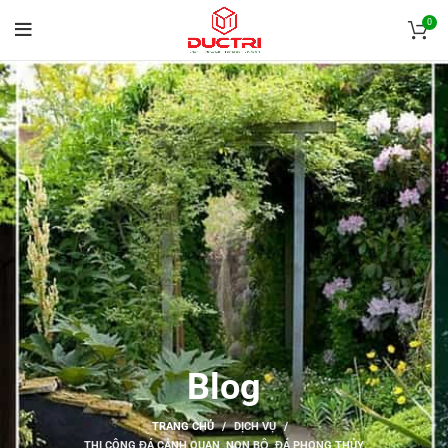
0
Blog
TRANG CHỦ
DỊCH VỤ
THI CÔNG ĐÁ CẢNH QUAN, NON BỘ, ĐÁ PHONG THỦY