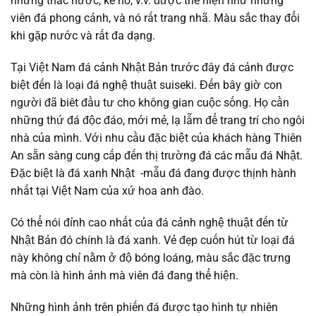
những thác nước, kè hồ, v.v. được thể hiện như những
viên đá phong cảnh, và nó rất trang nhã. Màu sắc thay đổi
khi gặp nước và rất đa dạng.
Tại Việt Nam đá cảnh Nhật Bản trước đây đá cảnh được
biệt đến là loại đá nghệ thuật suiseki. Đến bây giờ con
người đã biêt đầu tư cho không gian cuộc sống. Họ cần
những thứ đá độc đáo, mới mẻ, lạ lẫm để trang trí cho ngôi
nhà của mình. Với nhu cầu đặc biệt của khách hàng Thiên
An sẵn sàng cung cấp đến thị trường đá các mẫu đá Nhật.
Đặc biệt là đá xanh Nhật -mẫu đá đang được thịnh hành
nhất tại Việt Nam của xứ hoa anh đào.
Có thể nói đỉnh cao nhất của đá cảnh nghệ thuật đến từ
Nhật Bản đó chính là đá xanh. Vẻ đẹp cuốn hút từ loại đá
này không chỉ nằm ở độ bóng loáng, màu sắc đặc trưng
mà còn là hình ảnh mà viên đá đang thể hiện.
Những hình ảnh trên phiến đá được tạo hình tự nhiên