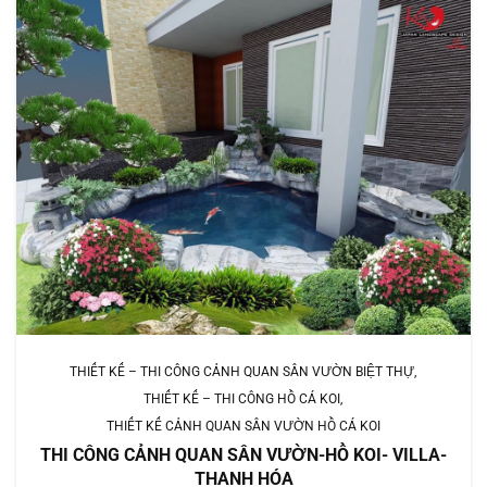
THIẾT KẾ – THI CÔNG CẢNH QUAN SÂN VƯỜN BIỆT THỰ
THIẾT KẾ – THI CÔNG HỒ CÁ KOI
THIẾT KẾ CẢNH QUAN SÂN VƯỜN HỒ CÁ KOI
THI CÔNG CẢNH QUAN SÂN VƯỜN-HỒ KOI- VILLA-
THANH HÓA