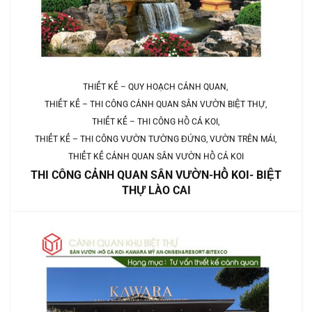
THIẾT KẾ – QUY HOẠCH CẢNH QUAN
THIẾT KẾ – THI CÔNG CẢNH QUAN SÂN VƯỜN BIỆT THỰ
THIẾT KẾ – THI CÔNG HỒ CÁ KOI
THIẾT KẾ – THI CÔNG VƯỜN TƯỜNG ĐỨNG, VƯỜN TRÊN MÁI
THIẾT KẾ CẢNH QUAN SÂN VƯỜN HỒ CÁ KOI
THI CÔNG CẢNH QUAN SÂN VƯỜN-HỒ KOI- BIỆT
THỰ LÀO CAI