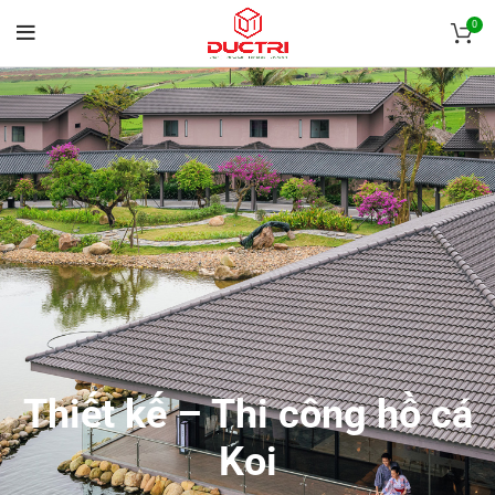
0
Thiết kế – Thi công hồ cá
Koi