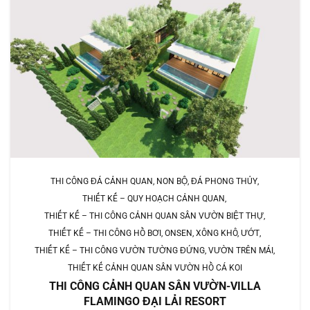
THI CÔNG ĐÁ CẢNH QUAN, NON BỘ, ĐÁ PHONG THỦY
THIẾT KẾ – QUY HOẠCH CẢNH QUAN
THIẾT KẾ – THI CÔNG CẢNH QUAN SÂN VƯỜN BIỆT THỰ
THIẾT KẾ – THI CÔNG HỒ BƠI, ONSEN, XÔNG KHÔ, ƯỚT
THIẾT KẾ – THI CÔNG VƯỜN TƯỜNG ĐỨNG, VƯỜN TRÊN MÁI
THIẾT KẾ CẢNH QUAN SÂN VƯỜN HỒ CÁ KOI
THI CÔNG CẢNH QUAN SÂN VƯỜN-VILLA
FLAMINGO ĐẠI LẢI RESORT