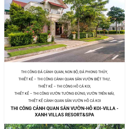
THI CÔNG ĐÁ CẢNH QUAN, NON BỘ, ĐÁ PHONG THỦY
THIẾT KẾ – THI CÔNG CẢNH QUAN SÂN VƯỜN BIỆT THỰ
THIẾT KẾ – THI CÔNG HỒ CÁ KOI
THIẾT KẾ – THI CÔNG VƯỜN TƯỜNG ĐỨNG, VƯỜN TRÊN MÁI
THIẾT KẾ CẢNH QUAN SÂN VƯỜN HỒ CÁ KOI
THI CÔNG CẢNH QUAN SÂN VƯỜN-HỒ KOI-VILLA -
XANH VILLAS RESORT&SPA