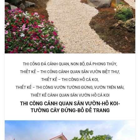
THI CÔNG ĐÁ CẢNH QUAN, NON BỘ, ĐÁ PHONG THỦY
THIẾT KẾ – THI CÔNG CẢNH QUAN SÂN VƯỜN BIỆT THỰ
THIẾT KẾ – THI CÔNG HỒ CÁ KOI
THIẾT KẾ – THI CÔNG VƯỜN TƯỜNG ĐỨNG, VƯỜN TRÊN MÁI
THIẾT KẾ CẢNH QUAN SÂN VƯỜN HỒ CÁ KOI
THI CÔNG CẢNH QUAN SÂN VƯỜN-HỒ KOI-
TƯỜNG CÂY ĐỨNG-BỒ ĐỀ TRANG