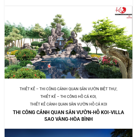
THIẾT KẾ – THI CÔNG CẢNH QUAN SÂN VƯỜN BIỆT THỰ
THIẾT KẾ – THI CÔNG HỒ CÁ KOI
THIẾT KẾ CẢNH QUAN SÂN VƯỜN HỒ CÁ KOI
THI CÔNG CẢNH QUAN SÂN VƯỜN-HỒ KOI-VILLA
SAO VÀNG-HÒA BÌNH