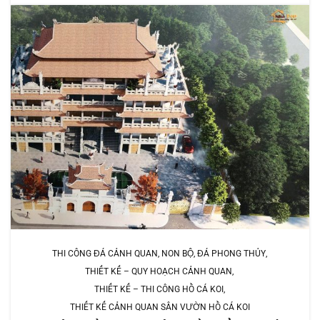
THI CÔNG ĐÁ CẢNH QUAN, NON BỘ, ĐÁ PHONG THỦY
THIẾT KẾ – QUY HOẠCH CẢNH QUAN
THIẾT KẾ – THI CÔNG HỒ CÁ KOI
THIẾT KẾ CẢNH QUAN SÂN VƯỜN HỒ CÁ KOI