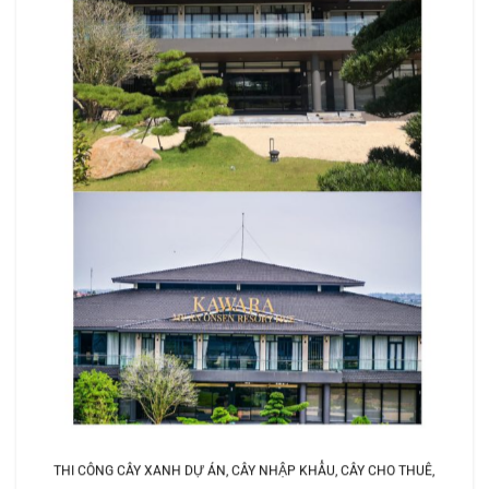
THI CÔNG CÂY XANH DỰ ÁN, CÂY NHẬP KHẨU, CÂY CHO THUÊ