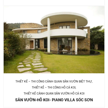
THIẾT KẾ – THI CÔNG CẢNH QUAN SÂN VƯỜN BIỆT THỰ
THIẾT KẾ – THI CÔNG HỒ CÁ KOI
THIẾT KẾ CẢNH QUAN SÂN VƯỜN HỒ CÁ KOI
SÂN VƯỜN-HỒ KOI- PIANO VILLA SÓC SƠN