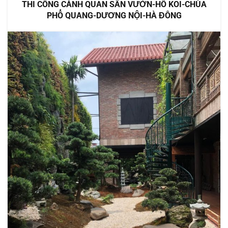
THI CÔNG CẢNH QUAN SÂN VƯỜN-HỒ KOI-CHÙA
PHỔ QUANG-DƯƠNG NỘI-HÀ ĐÔNG