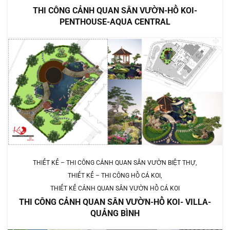
THI CÔNG CẢNH QUAN SÂN VƯỜN-HỒ KOI-
PENTHOUSE-AQUA CENTRAL
THIẾT KẾ – THI CÔNG CẢNH QUAN SÂN VƯỜN BIỆT THỰ
THIẾT KẾ – THI CÔNG HỒ CÁ KOI
THIẾT KẾ CẢNH QUAN SÂN VƯỜN HỒ CÁ KOI
THI CÔNG CẢNH QUAN SÂN VƯỜN-HỒ KOI- VILLA-
QUẢNG BÌNH