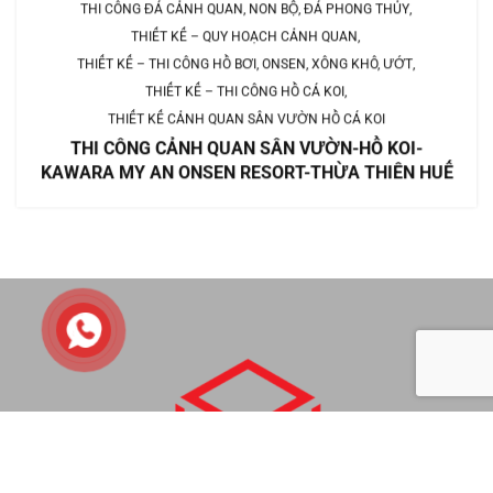
THI CÔNG ĐÁ CẢNH QUAN, NON BỘ, ĐÁ PHONG THỦY
THIẾT KẾ – QUY HOẠCH CẢNH QUAN
THIẾT KẾ – THI CÔNG HỒ BƠI, ONSEN, XÔNG KHÔ, ƯỚT
THIẾT KẾ – THI CÔNG HỒ CÁ KOI
THIẾT KẾ CẢNH QUAN SÂN VƯỜN HỒ CÁ KOI
THI CÔNG CẢNH QUAN SÂN VƯỜN-HỒ KOI-
KAWARA MY AN ONSEN RESORT-THỪA THIÊN HUẾ