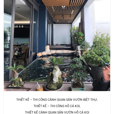
THIẾT KẾ – THI CÔNG CẢNH QUAN SÂN VƯỜN BIỆT THỰ
THIẾT KẾ – THI CÔNG HỒ CÁ KOI
THIẾT KẾ CẢNH QUAN SÂN VƯỜN HỒ CÁ KOI