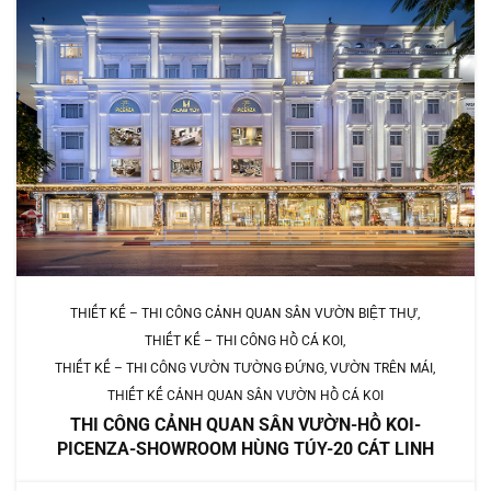
THIẾT KẾ – THI CÔNG CẢNH QUAN SÂN VƯỜN BIỆT THỰ
THIẾT KẾ – THI CÔNG HỒ CÁ KOI
THIẾT KẾ – THI CÔNG VƯỜN TƯỜNG ĐỨNG, VƯỜN TRÊN MÁI
THIẾT KẾ CẢNH QUAN SÂN VƯỜN HỒ CÁ KOI
THI CÔNG CẢNH QUAN SÂN VƯỜN-HỒ KOI-
PICENZA-SHOWROOM HÙNG TÚY-20 CÁT LINH