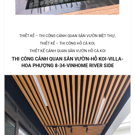
THIẾT KẾ – THI CÔNG CẢNH QUAN SÂN VƯỜN BIỆT THỰ
THIẾT KẾ – THI CÔNG HỒ CÁ KOI
THIẾT KẾ CẢNH QUAN SÂN VƯỜN HỒ CÁ KOI
THI CÔNG CẢNH QUAN SÂN VƯỜN-HỒ KOI-VILLA-
HOA PHƯỢNG 8-34-VINHOME RIVER SIDE