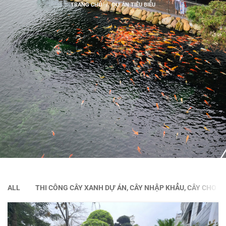
TRANG CHỦ
DỰ ÁN TIÊU BIỂU
ALL
THI CÔNG CÂY XANH DỰ ÁN, CÂY NHẬP KHẨU, CÂY CHO T