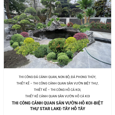
THI CÔNG ĐÁ CẢNH QUAN, NON BỘ, ĐÁ PHONG THỦY
THIẾT KẾ – THI CÔNG CẢNH QUAN SÂN VƯỜN BIỆT THỰ
THIẾT KẾ – THI CÔNG HỒ CÁ KOI
THIẾT KẾ CẢNH QUAN SÂN VƯỜN HỒ CÁ KOI
THI CÔNG CẢNH QUAN SÂN VƯỜN-HỒ KOI-BIỆT
THỰ STAR LAKE-TÂY HỒ TÂY