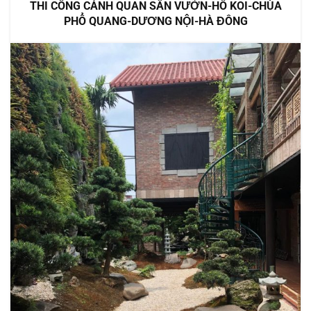
THI CÔNG CẢNH QUAN SÂN VƯỜN-HỒ KOI-CHÙA
PHỔ QUANG-DƯƠNG NỘI-HÀ ĐÔNG