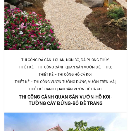
THI CÔNG ĐÁ CẢNH QUAN, NON BỘ, ĐÁ PHONG THỦY
THIẾT KẾ – THI CÔNG CẢNH QUAN SÂN VƯỜN BIỆT THỰ
THIẾT KẾ – THI CÔNG HỒ CÁ KOI
THIẾT KẾ – THI CÔNG VƯỜN TƯỜNG ĐỨNG, VƯỜN TRÊN MÁI
THIẾT KẾ CẢNH QUAN SÂN VƯỜN HỒ CÁ KOI
THI CÔNG CẢNH QUAN SÂN VƯỜN-HỒ KOI-
TƯỜNG CÂY ĐỨNG-BỒ ĐỀ TRANG