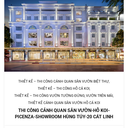
THIẾT KẾ – THI CÔNG CẢNH QUAN SÂN VƯỜN BIỆT THỰ
THIẾT KẾ – THI CÔNG HỒ CÁ KOI
THIẾT KẾ – THI CÔNG VƯỜN TƯỜNG ĐỨNG, VƯỜN TRÊN MÁI
THIẾT KẾ CẢNH QUAN SÂN VƯỜN HỒ CÁ KOI
THI CÔNG CẢNH QUAN SÂN VƯỜN-HỒ KOI-
PICENZA-SHOWROOM HÙNG TÚY-20 CÁT LINH