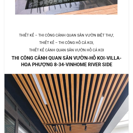
THIẾT KẾ – THI CÔNG CẢNH QUAN SÂN VƯỜN BIỆT THỰ
THIẾT KẾ – THI CÔNG HỒ CÁ KOI
THIẾT KẾ CẢNH QUAN SÂN VƯỜN HỒ CÁ KOI
THI CÔNG CẢNH QUAN SÂN VƯỜN-HỒ KOI-VILLA-
HOA PHƯỢNG 8-34-VINHOME RIVER SIDE