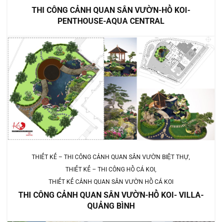
THI CÔNG CẢNH QUAN SÂN VƯỜN-HỒ KOI-
PENTHOUSE-AQUA CENTRAL
THIẾT KẾ – THI CÔNG CẢNH QUAN SÂN VƯỜN BIỆT THỰ
THIẾT KẾ – THI CÔNG HỒ CÁ KOI
THIẾT KẾ CẢNH QUAN SÂN VƯỜN HỒ CÁ KOI
THI CÔNG CẢNH QUAN SÂN VƯỜN-HỒ KOI- VILLA-
QUẢNG BÌNH