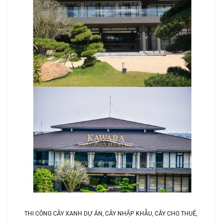
THI CÔNG CÂY XANH DỰ ÁN, CÂY NHẬP KHẨU, CÂY CHO THUÊ