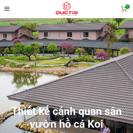
0
Thiết kế cảnh quan sân
vườn hồ cá Koi