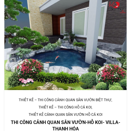
THIẾT KẾ – THI CÔNG CẢNH QUAN SÂN VƯỜN BIỆT THỰ
THIẾT KẾ – THI CÔNG HỒ CÁ KOI
THIẾT KẾ CẢNH QUAN SÂN VƯỜN HỒ CÁ KOI
THI CÔNG CẢNH QUAN SÂN VƯỜN-HỒ KOI- VILLA-
THANH HÓA