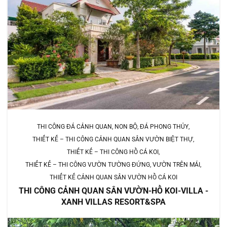
THI CÔNG ĐÁ CẢNH QUAN, NON BỘ, ĐÁ PHONG THỦY
THIẾT KẾ – THI CÔNG CẢNH QUAN SÂN VƯỜN BIỆT THỰ
THIẾT KẾ – THI CÔNG HỒ CÁ KOI
THIẾT KẾ – THI CÔNG VƯỜN TƯỜNG ĐỨNG, VƯỜN TRÊN MÁI
THIẾT KẾ CẢNH QUAN SÂN VƯỜN HỒ CÁ KOI
THI CÔNG CẢNH QUAN SÂN VƯỜN-HỒ KOI-VILLA -
XANH VILLAS RESORT&SPA