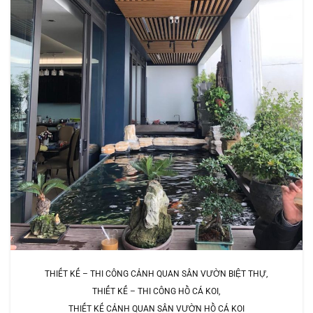
THIẾT KẾ – THI CÔNG CẢNH QUAN SÂN VƯỜN BIỆT THỰ
THIẾT KẾ – THI CÔNG HỒ CÁ KOI
THIẾT KẾ CẢNH QUAN SÂN VƯỜN HỒ CÁ KOI