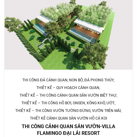
THI CÔNG ĐÁ CẢNH QUAN, NON BỘ, ĐÁ PHONG THỦY
THIẾT KẾ – QUY HOẠCH CẢNH QUAN
THIẾT KẾ – THI CÔNG CẢNH QUAN SÂN VƯỜN BIỆT THỰ
THIẾT KẾ – THI CÔNG HỒ BƠI, ONSEN, XÔNG KHÔ, ƯỚT
THIẾT KẾ – THI CÔNG VƯỜN TƯỜNG ĐỨNG, VƯỜN TRÊN MÁI
THIẾT KẾ CẢNH QUAN SÂN VƯỜN HỒ CÁ KOI
THI CÔNG CẢNH QUAN SÂN VƯỜN-VILLA
FLAMINGO ĐẠI LẢI RESORT