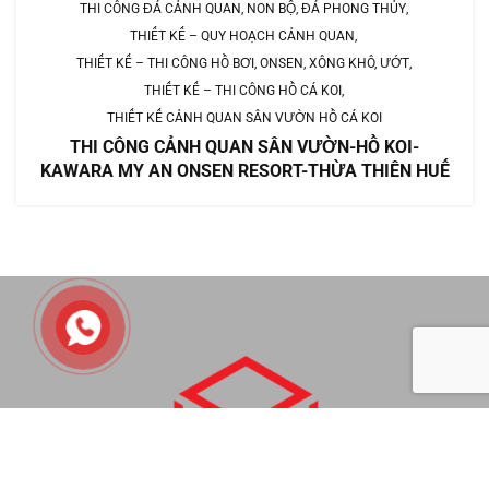
THI CÔNG ĐÁ CẢNH QUAN, NON BỘ, ĐÁ PHONG THỦY
THIẾT KẾ – QUY HOẠCH CẢNH QUAN
THIẾT KẾ – THI CÔNG HỒ BƠI, ONSEN, XÔNG KHÔ, ƯỚT
THIẾT KẾ – THI CÔNG HỒ CÁ KOI
THIẾT KẾ CẢNH QUAN SÂN VƯỜN HỒ CÁ KOI
THI CÔNG CẢNH QUAN SÂN VƯỜN-HỒ KOI-
KAWARA MY AN ONSEN RESORT-THỪA THIÊN HUẾ