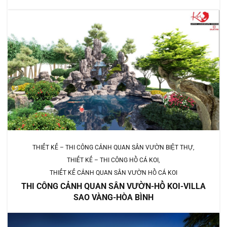
THIẾT KẾ – THI CÔNG CẢNH QUAN SÂN VƯỜN BIỆT THỰ
THIẾT KẾ – THI CÔNG HỒ CÁ KOI
THIẾT KẾ CẢNH QUAN SÂN VƯỜN HỒ CÁ KOI
THI CÔNG CẢNH QUAN SÂN VƯỜN-HỒ KOI-VILLA
SAO VÀNG-HÒA BÌNH