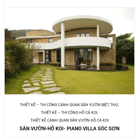
THIẾT KẾ – THI CÔNG CẢNH QUAN SÂN VƯỜN BIỆT THỰ
THIẾT KẾ – THI CÔNG HỒ CÁ KOI
THIẾT KẾ CẢNH QUAN SÂN VƯỜN HỒ CÁ KOI
SÂN VƯỜN-HỒ KOI- PIANO VILLA SÓC SƠN