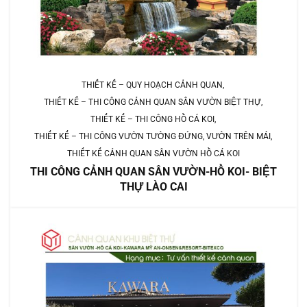
THIẾT KẾ – QUY HOẠCH CẢNH QUAN
THIẾT KẾ – THI CÔNG CẢNH QUAN SÂN VƯỜN BIỆT THỰ
THIẾT KẾ – THI CÔNG HỒ CÁ KOI
THIẾT KẾ – THI CÔNG VƯỜN TƯỜNG ĐỨNG, VƯỜN TRÊN MÁI
THIẾT KẾ CẢNH QUAN SÂN VƯỜN HỒ CÁ KOI
THI CÔNG CẢNH QUAN SÂN VƯỜN-HỒ KOI- BIỆT
THỰ LÀO CAI