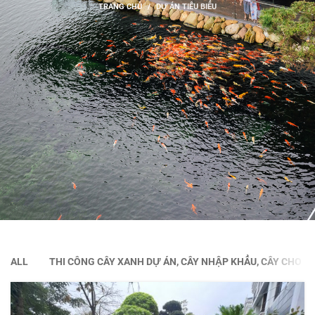
TRANG CHỦ
DỰ ÁN TIÊU BIỂU
ALL
THI CÔNG CÂY XANH DỰ ÁN, CÂY NHẬP KHẨU, CÂY CHO T