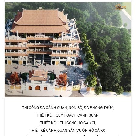
THI CÔNG ĐÁ CẢNH QUAN, NON BỘ, ĐÁ PHONG THỦY
THIẾT KẾ – QUY HOẠCH CẢNH QUAN
THIẾT KẾ – THI CÔNG HỒ CÁ KOI
THIẾT KẾ CẢNH QUAN SÂN VƯỜN HỒ CÁ KOI