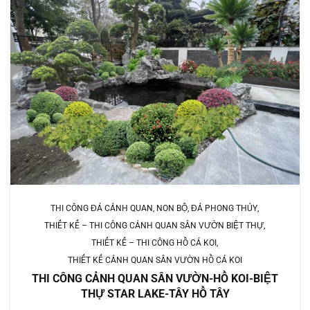
THI CÔNG ĐÁ CẢNH QUAN, NON BỘ, ĐÁ PHONG THỦY
THIẾT KẾ – THI CÔNG CẢNH QUAN SÂN VƯỜN BIỆT THỰ
THIẾT KẾ – THI CÔNG HỒ CÁ KOI
THIẾT KẾ CẢNH QUAN SÂN VƯỜN HỒ CÁ KOI
THI CÔNG CẢNH QUAN SÂN VƯỜN-HỒ KOI-BIỆT
THỰ STAR LAKE-TÂY HỒ TÂY