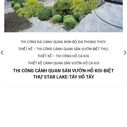
THI CÔNG ĐÁ CẢNH QUAN, NON BỘ, ĐÁ PHONG THỦY
THIẾT KẾ – THI CÔNG CẢNH QUAN SÂN VƯỜN BIỆT THỰ
THIẾT KẾ – THI CÔNG HỒ CÁ KOI
THIẾT KẾ CẢNH QUAN SÂN VƯỜN HỒ CÁ KOI
THI CÔNG CẢNH QUAN SÂN VƯỜN-HỒ KOI-BIỆT
THỰ STAR LAKE-TÂY HỒ TÂY