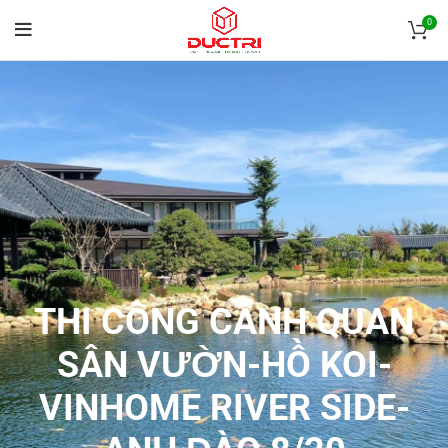
0
THI CÔNG CẢNH QUAN
SÂN VƯỜN-HỒ KOI-
VINHOME RIVER SIDE-