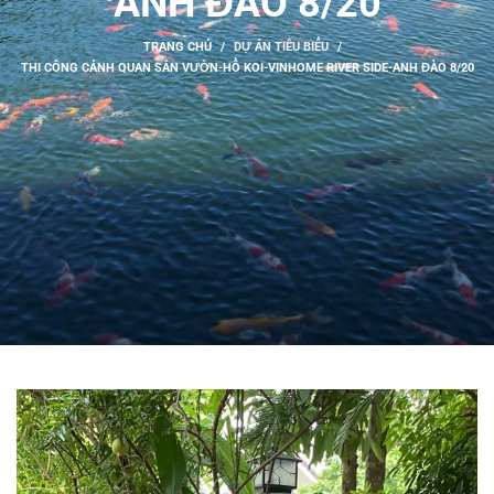
ANH ĐÀO 8/20
TRANG CHỦ
DỰ ÁN TIÊU BIỂU
THI CÔNG CẢNH QUAN SÂN VƯỜN-HỒ KOI-VINHOME RIVER SIDE-ANH ĐÀO 8/20